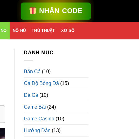
NHẬN CODE
INO
NỔ HŨ
THỦ THUẬT
XỔ SỐ
DANH MỤC
Bắn Cá
(10)
Cá Độ Bóng Đá
(15)
Đá Gà
(10)
Game Bài
(24)
Game Casino
(10)
Hướng Dẫn
(13)