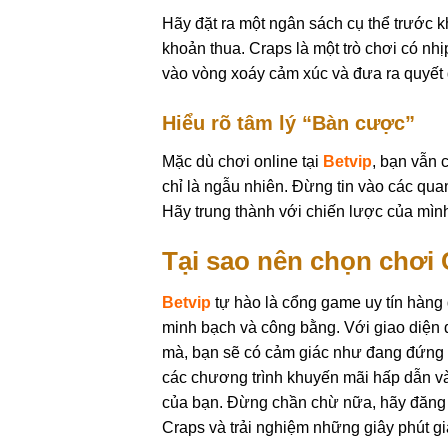
Hãy đặt ra một ngân sách cụ thể trước k
khoản thua. Craps là một trò chơi có nh
vào vòng xoáy cảm xúc và đưa ra quyết 
Hiểu rõ tâm lý “Bàn cược”
Mặc dù chơi online tại
Betvip
, bạn vẫn 
chỉ là ngẫu nhiên. Đừng tin vào các qua
Hãy trung thành với chiến lược của mình
Tại sao nên chọn chơi 
Betvip
tự hào là cổng game uy tín hàng
minh bạch và công bằng. Với giao diện 
mà, bạn sẽ có cảm giác như đang đứng t
các chương trình khuyến mãi hấp dẫn và
của bạn. Đừng chần chừ nữa, hãy đăng k
Craps và trải nghiệm những giây phút giả