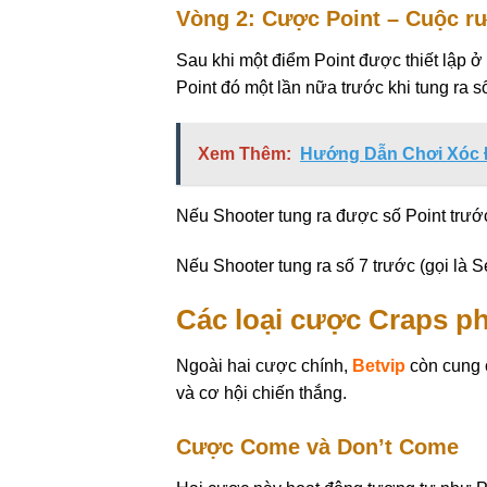
Vòng 2: Cược Point – Cuộc rư
Sau khi một điểm Point được thiết lập ở
Point đó một lần nữa trước khi tung ra s
Xem Thêm:
Hướng Dẫn Chơi Xóc Đ
Nếu Shooter tung ra được số Point trướ
Nếu Shooter tung ra số 7 trước (gọi là 
Các loại cược Craps ph
Ngoài hai cược chính,
Betvip
còn cung 
và cơ hội chiến thắng.
Cược Come và Don’t Come