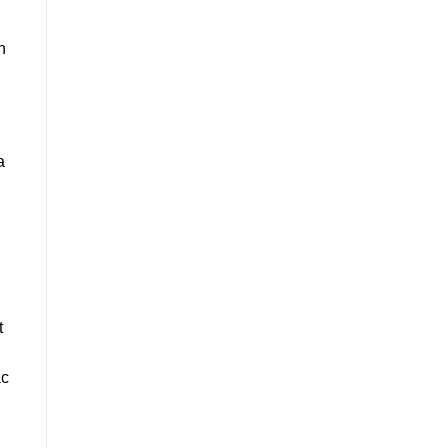
n
a
.
t
ắc