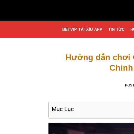
Skip
to
content
BETVIP TÀI XỈU APP
TIN TỨC
H
Hướng dẫn chơi C
Chinh
POS
Mục Lục