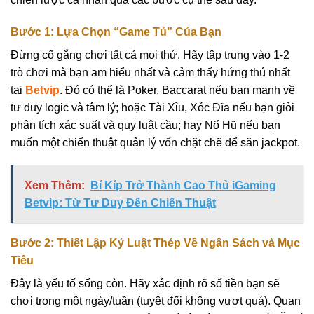
Bước 1: Lựa Chọn “Game Tủ” Của Bạn
Đừng cố gắng chơi tất cả mọi thứ. Hãy tập trung vào 1-2
trò chơi mà bạn am hiểu nhất và cảm thấy hứng thú nhất
tại
Betvip
. Đó có thể là Poker, Baccarat nếu bạn mạnh về
tư duy logic và tâm lý; hoặc Tài Xỉu, Xóc Đĩa nếu bạn giỏi
phân tích xác suất và quy luật cầu; hay Nổ Hũ nếu bạn
muốn một chiến thuật quản lý vốn chặt chẽ để săn jackpot.
Xem Thêm:
Bí Kíp Trở Thành Cao Thủ iGaming
Betvip: Từ Tư Duy Đến Chiến Thuật
Bước 2: Thiết Lập Kỷ Luật Thép Về Ngân Sách và Mục
Tiêu
Đây là yếu tố sống còn. Hãy xác định rõ số tiền bạn sẽ
chơi trong một ngày/tuần (tuyệt đối không vượt quá). Quan