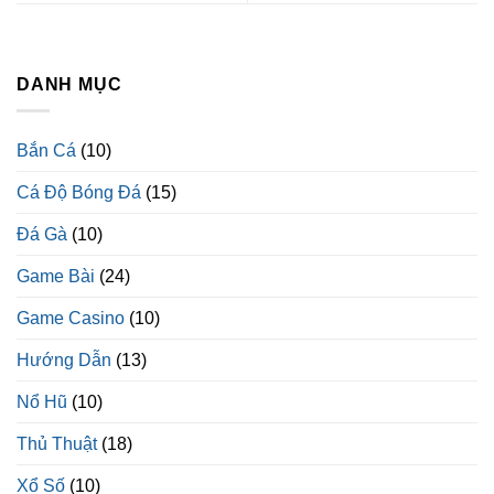
DANH MỤC
Bắn Cá
(10)
Cá Độ Bóng Đá
(15)
Đá Gà
(10)
Game Bài
(24)
Game Casino
(10)
Hướng Dẫn
(13)
Nổ Hũ
(10)
Thủ Thuật
(18)
Xổ Số
(10)