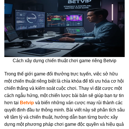
Cách xây dựng chiến thuật chơi game riêng Betvip
Trong thế giới game đổi thưởng trực tuyến, việc sở hữu
một chiến thuật riêng biệt là chìa khóa để tối ưu hóa cơ hội
chiến thắng và kiểm soát cuộc chơi. Thay vì đặt cược một
cách ngẫu hứng, một chiến lược bài bản sẽ giúp bạn tự tin
hơn tại
Betvip
và biến những ván cược may rủi thành các
quyết định đầu tư thông minh. Bài viết này sẽ phân tích sâu
về tâm lý và chiến thuật, hướng dẫn bạn từng bước xây
dựng một phương pháp chơi game độc quyền và hiệu quả