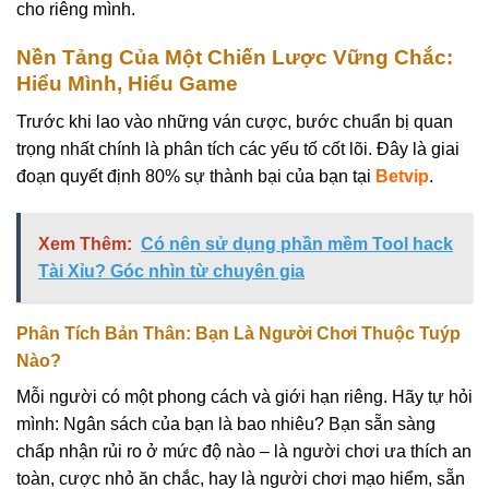
cho riêng mình.
Nền Tảng Của Một Chiến Lược Vững Chắc:
Hiểu Mình, Hiểu Game
Trước khi lao vào những ván cược, bước chuẩn bị quan
trọng nhất chính là phân tích các yếu tố cốt lõi. Đây là giai
đoạn quyết định 80% sự thành bại của bạn tại
Betvip
.
Xem Thêm:
Có nên sử dụng phần mềm Tool hack
Tài Xỉu? Góc nhìn từ chuyên gia
Phân Tích Bản Thân: Bạn Là Người Chơi Thuộc Tuýp
Nào?
Mỗi người có một phong cách và giới hạn riêng. Hãy tự hỏi
mình: Ngân sách của bạn là bao nhiêu? Bạn sẵn sàng
chấp nhận rủi ro ở mức độ nào – là người chơi ưa thích an
toàn, cược nhỏ ăn chắc, hay là người chơi mạo hiểm, sẵn