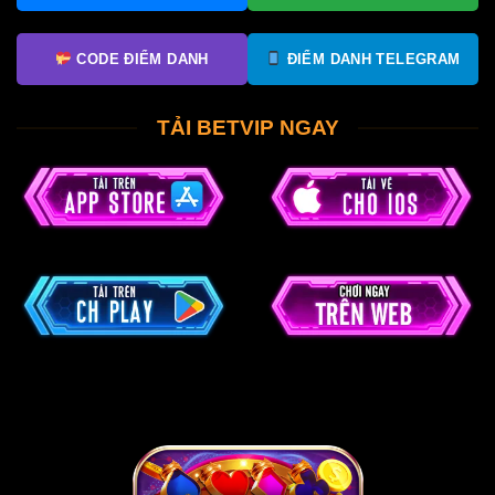
CODE ĐIỂM DANH
ĐIỂM DANH TELEGRAM
TẢI BETVIP NGAY