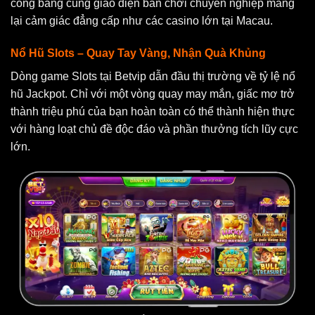
công bằng cùng giao diện bàn chơi chuyên nghiệp mang
lại cảm giác đẳng cấp như các casino lớn tại Macau.
Nổ Hũ Slots – Quay Tay Vàng, Nhận Quà Khủng
Dòng game Slots tại Betvip dẫn đầu thị trường về tỷ lệ nổ
hũ Jackpot. Chỉ với một vòng quay may mắn, giấc mơ trở
thành triệu phú của bạn hoàn toàn có thể thành hiện thực
với hàng loạt chủ đề độc đáo và phần thưởng tích lũy cực
lớn.