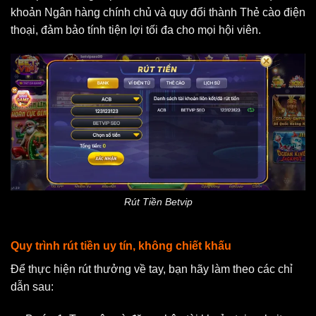
khoản Ngân hàng chính chủ và quy đổi thành Thẻ cào điện
thoại, đảm bảo tính tiện lợi tối đa cho mọi hội viên.
Rút Tiền Betvip
Quy trình rút tiền uy tín, không chiết khấu
Để thực hiện rút thưởng về tay, bạn hãy làm theo các chỉ
dẫn sau: