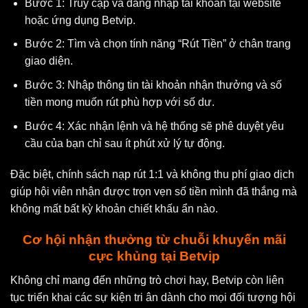
Bước 1: Truy cập và đăng nhập tài khoản tại website
hoặc ứng dụng Betvip.
Bước 2: Tìm và chọn tính năng “Rút Tiền” ở chân trang
giao diện.
Bước 3: Nhập thông tin tài khoản nhận thưởng và số
tiền mong muốn rút phù hợp với số dư.
Bước 4: Xác nhận lệnh và hệ thống sẽ phê duyệt yêu
cầu của bạn chỉ sau ít phút xử lý tự động.
Đặc biệt, chính sách nạp rút 1:1 và không thu phí giao dịch
giúp hội viên nhận được trọn vẹn số tiền mình đã thắng mà
không mất bất kỳ khoản chiết khấu ẩn nào.
Cơ hội nhận thưởng từ chuỗi khuyến mãi
cực khủng tại Betvip
Không chỉ mang đến những trò chơi hay, Betvip còn liên
tục triển khai các sự kiện tri ân dành cho mọi đối tượng hội