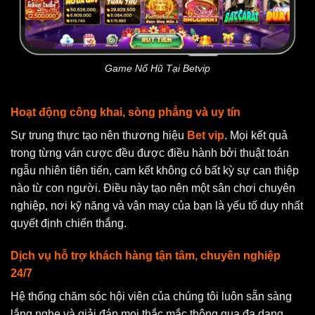
Game Nổ Hũ Tại Betvip
Hoạt động công khai, sòng phẳng và uy tín
Sự trung thực tạo nên thương hiệu
Bet vip
. Mọi kết quả
trong từng ván cược đều được điều hành bởi thuật toán
ngẫu nhiên tiên tiến, cam kết không có bất kỳ sự can thiệp
nào từ con người. Điều này tạo nên một sân chơi chuyên
nghiệp, nơi kỹ năng và vận may của bạn là yếu tố duy nhất
quyết định chiến thắng.
Dịch vụ hỗ trợ khách hàng tận tâm, chuyên nghiệp
24/7
Hệ thống chăm sóc hội viên của chúng tôi luôn sẵn sàng
lắng nghe và giải đáp mọi thắc mắc thông qua đa dạng