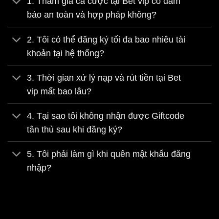
1. Tham gia cá cược tại Bet vip có đảm
bảo an toàn và hợp pháp không?
2. Tôi có thể đăng ký tối đa bao nhiêu tài
khoản tại hệ thống?
3. Thời gian xử lý nạp và rút tiền tại Bet
vip mất bao lâu?
4. Tại sao tôi không nhận được Giftcode
tân thủ sau khi đăng ký?
5. Tôi phải làm gì khi quên mật khẩu đăng
nhập?