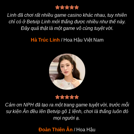
Linh đã chơi rất nhiều game casino khác nhau, tuy nhiên
chỉ có ở Betvip Linh mới thắng được nhiều như thế này.
Đây quả thật là một game vô cùng tuyệt vời.
Hà Trúc Linh
/
Hoa Hậu Việt Nam
Cảm ơn NPH đã tạo ra một trang game tuyệt vời, trước mỗi
sự kiện Ân đều lên Betvip gõ 1 lệnh, chơi là thắng luôn đó
mọi người ạ.
Đoàn Thiên Ân
/
Hoa Hậu