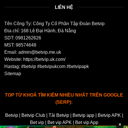
LIÊN HỆ
Tên Công Ty: Công Ty Cổ Phần Tập Đoàn Betvip
Địa chỉ: 168 Lê Đại Hành, Đà Nẵng
SDT: 0981262626
MST: 98574648
Email:
admin@betvip.me.uk
Website:
https://betvip.uk.com/
Hastag: #betvip #betvipukcom #betvipapk
Sitemap
TOP TỪ KHOÁ TÌM KIẾM NHIỀU NHẤT TRÊN GOOGLE
(SERP):
Betvip | Betvip Club | Tải Betvip | Betvip app | Betvip APK |
Bet vip | Bet vip APK | Bet vip App
×