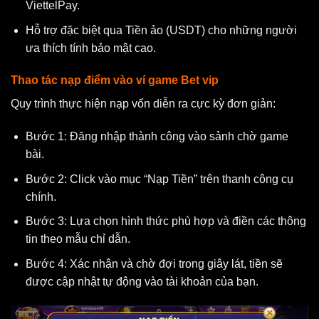
ViettelPay.
Hỗ trợ đặc biệt qua Tiền ảo (USDT) cho những người
ưa thích tính bảo mật cao.
Thao tác nạp điểm vào ví game Bet vip
Quy trình thực hiện nạp vốn diễn ra cực kỳ đơn giản:
Bước 1: Đăng nhập thành công vào sảnh chờ game
bài.
Bước 2: Click vào mục “Nạp Tiền” trên thanh công cụ
chính.
Bước 3: Lựa chọn hình thức phù hợp và điền các thông
tin theo mẫu chỉ dẫn.
Bước 4: Xác nhận và chờ đợi trong giây lát, tiền sẽ
được cập nhật tự động vào tài khoản của bạn.