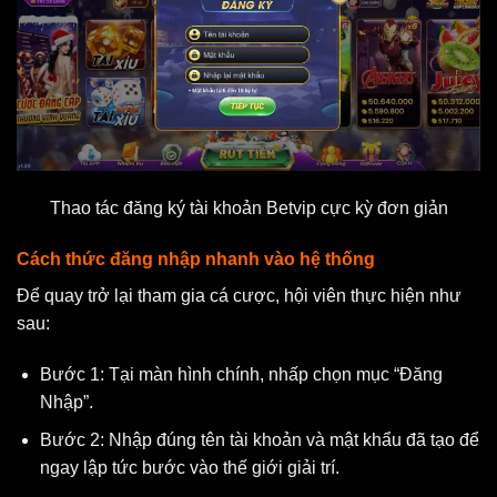
Thao tác đăng ký tài khoản Betvip cực kỳ đơn giản
Cách thức đăng nhập nhanh vào hệ thống
Để quay trở lại tham gia cá cược, hội viên thực hiện như
sau:
Bước 1: Tại màn hình chính, nhấp chọn mục “Đăng
Nhập”.
Bước 2: Nhập đúng tên tài khoản và mật khẩu đã tạo để
ngay lập tức bước vào thế giới giải trí.