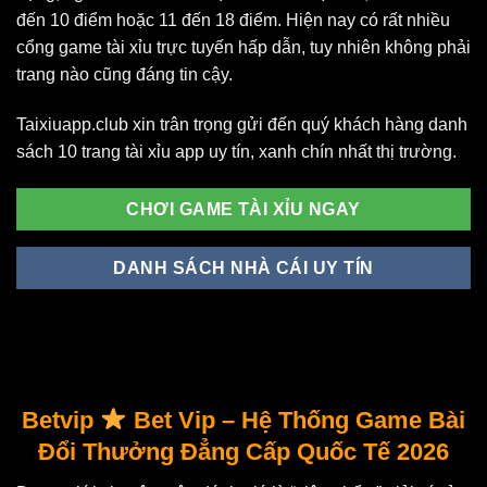
đến 10 điểm hoặc 11 đến 18 điểm. Hiện nay có rất nhiều
cổng game tài xỉu trực tuyến hấp dẫn, tuy nhiên không phải
trang nào cũng đáng tin cậy.
Taixiuapp.club xin trân trọng gửi đến quý khách hàng danh
sách 10 trang tài xỉu app uy tín, xanh chín nhất thị trường.
CHƠI GAME TÀI XỈU NGAY
DANH SÁCH NHÀ CÁI UY TÍN
Betvip
Bet Vip – Hệ Thống Game Bài
Đổi Thưởng Đẳng Cấp Quốc Tế 2026