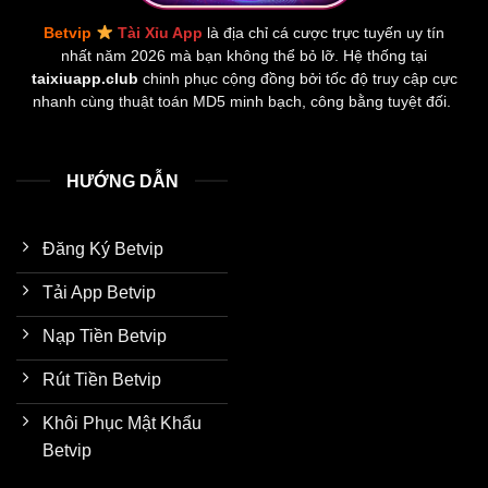
Betvip
Tài Xỉu App
là địa chỉ cá cược trực tuyến uy tín
nhất năm 2026 mà bạn không thể bỏ lỡ. Hệ thống tại
taixiuapp.club
chinh phục cộng đồng bởi tốc độ truy cập cực
nhanh cùng thuật toán MD5 minh bạch, công bằng tuyệt đối.
HƯỚNG DẪN
Đăng Ký Betvip
Tải App Betvip
Nạp Tiền Betvip
Rút Tiền Betvip
Khôi Phục Mật Khẩu
Betvip