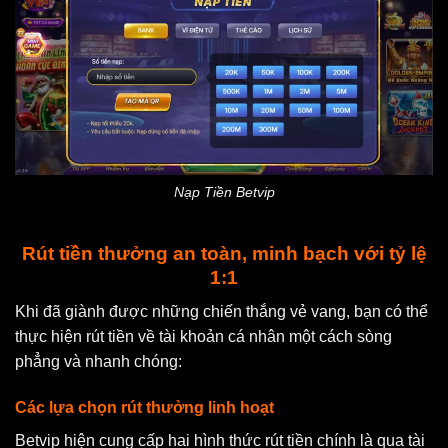
Nạp Tiền Betvip
Rút tiền thưởng an toàn, minh bạch với tỷ lệ
1:1
Khi đã giành được những chiến thắng vẻ vang, bạn có thể
thực hiện rút tiền về tài khoản cá nhân một cách sòng
phẳng và nhanh chóng:
Các lựa chọn rút thưởng linh hoạt
Betvip hiện cung cấp hai hình thức rút tiền chính là qua tài