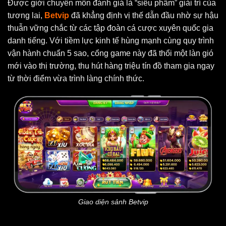
Được giới chuyên môn đánh giá là “siêu phẩm” giải trí của
tương lai,
Betvip
đã khẳng định vị thế dẫn đầu nhờ sự hậu
thuẫn vững chắc từ các tập đoàn cá cược xuyên quốc gia
danh tiếng. Với tiềm lực kinh tế hùng mạnh cùng quy trình
vận hành chuẩn 5 sao, cổng game này đã thổi một làn gió
mới vào thị trường, thu hút hàng triệu tín đồ tham gia ngay
từ thời điểm vừa trình làng chính thức.
Giao diện sảnh Betvip