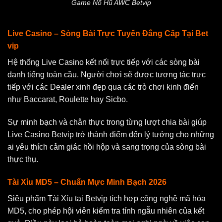
Game Nổ Hũ AWC Betvip
Live Casino – Sòng Bài Trực Tuyến Đẳng Cấp Tại
Bet
vip
Hệ thống Live Casino kết nối trực tiếp với các sòng bài
danh tiếng toàn cầu. Người chơi sẽ được tương tác trực
tiếp với các Dealer xinh đẹp qua các trò chơi kinh điển
như Baccarat, Roulette hay Sicbo.
Sự minh bạch và chân thực trong từng lượt chia bài giúp
Live Casino Betvip trở thành điểm đến lý tưởng cho những
ai yêu thích cảm giác hồi hộp và sang trọng của sòng bài
thực thụ.
Tài Xỉu MD5 – Chuẩn Mực Minh Bạch 2026
Siêu phẩm Tài Xỉu tại Betvip tích hợp công nghệ mã hóa
MD5, cho phép hội viên kiểm tra tính ngẫu nhiên của kết