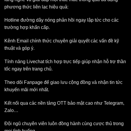
phương thức liên lạc hiệu quả:
Hotline đường dây nóng phản hồi ngay lập tức cho các
trường hợp khẩn cấp.
Kênh Email chính thức chuyên giải quyết các vấn đề kỹ
thuật và góp ý.
Tính năng Livechat tích hợp trực tiếp giúp nhận hỗ trợ thần
tốc ngay trên trang chủ.
Theo dõi Fanpage để giao lưu cộng đồng và nhận tin tức
khuyến mãi mới nhất.
Kết nối qua các nền tảng OTT bảo mật cao như Telegram,
Zalo…
Đội ngũ chuyên viên luôn đồng hành cùng cược thủ trong
mọi tình huống