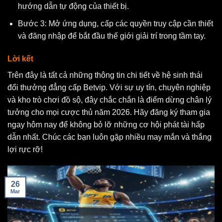
hướng dẫn tự động của thiết bị.
Bước 3: Mở ứng dụng, cấp các quyền truy cập cần thiết
và đăng nhập để bắt đầu thế giới giải trí trong tầm tay.
Lời kết
Trên đây là tất cả những thông tin chi tiết về hệ sinh thái
đổi thưởng đẳng cấp Betvip. Với sự uy tín, chuyên nghiệp
và kho trò chơi đồ sộ, đây chắc chắn là điểm dừng chân lý
tưởng cho mọi cược thủ năm 2026. Hãy đăng ký tham gia
ngay hôm nay để không bỏ lỡ những cơ hội phát tài hấp
dẫn nhất. Chúc các bạn luôn gặp nhiều may mắn và thắng
lợi rực rỡ!
26
Mar