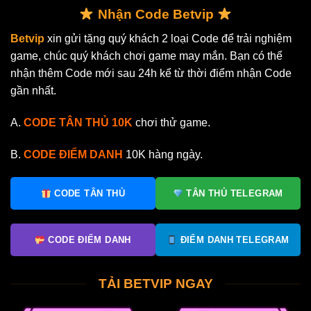
Nhận Code Betvip
Betvip
xin gửi tặng quý khách 2 loại Code để trải nghiệm
game, chúc quý khách chơi game may mắn. Bạn có thể
nhận thêm Code mới sau 24h kể từ thời điểm nhận Code
gần nhất.
A.
CODE TÂN THỦ 10K
chơi thử game.
B.
CODE ĐIỂM DANH
10K hàng ngày.
CODE TÂN THỦ
TÂN THỦ TELEGRAM
CODE ĐIỂM DANH
ĐIỂM DANH TELEGRAM
TẢI BETVIP NGAY