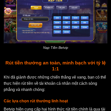
Nạp Tiền Betvip
Rút tiền thưởng an toàn, minh bạch với tỷ lệ
1:1
Khi đã giành được những chiến thắng vẻ vang, bạn có thể
thực hiện rút tiền về tài khoản cá nhân một cách sòng
phẳng và nhanh chóng:
Các lựa chọn rút thưởng linh hoạt
Betvip hiện cung cấp hai hình thức rút tiền chính là qua tài