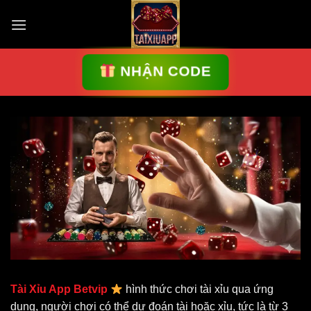
Skip
to
content
NHẬN CODE
Tài Xỉu App Betvip
hình thức chơi tài xỉu qua ứng
dụng, người chơi có thể dự đoán tài hoặc xỉu, tức là từ 3