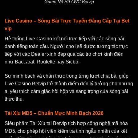
Game Nổ Hũ AWC Betvip
Live Casino – Sòng Bài Trực Tuyến Đẳng Cấp Tại
Bet
vip
Hệ thống Live Casino kết nối trực tiếp với các sòng bài
danh tiếng toàn cầu. Người chơi sẽ được tương tác trực
tiếp với các Dealer xinh đẹp qua các trò chơi kinh điển
như Baccarat, Roulette hay Sicbo.
Sự minh bạch và chân thực trong từng lượt chia bài giúp
Live Casino Betvip trở thành điểm đến lý tưởng cho những
ai yêu thích cảm giác hồi hộp và sang trọng của sòng bài
thực thụ.
Tài Xỉu MD5 – Chuẩn Mực Minh Bạch 2026
Siêu phẩm Tài Xỉu tại Betvip tích hợp công nghệ mã hóa
MD5, cho phép hội viên kiểm tra tính ngẫu nhiên của kết