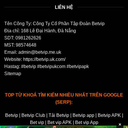
LIÊN HỆ
Tên Công Ty: Công Ty Cổ Phần Tập Đoàn Betvip
Địa chỉ: 168 Lê Đại Hành, Đà Nẵng
SDT: 0981262626
MST: 98574648
Email:
admin@betvip.me.uk
Website:
https://betvip.uk.com/
Hastag: #betvip #betvipukcom #betvipapk
Sitemap
TOP TỪ KHOÁ TÌM KIẾM NHIỀU NHẤT TRÊN GOOGLE
(SERP):
Betvip | Betvip Club | Tải Betvip | Betvip app | Betvip APK |
Bet vip | Bet vip APK | Bet vip App
×