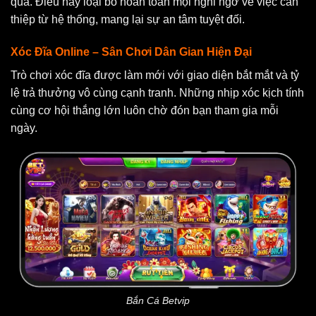
quả. Điều này loại bỏ hoàn toàn mọi nghi ngờ về việc can
thiệp từ hệ thống, mang lại sự an tâm tuyệt đối.
Xóc Đĩa Online – Sân Chơi Dân Gian Hiện Đại
Trò chơi xóc đĩa được làm mới với giao diện bắt mắt và tỷ
lệ trả thưởng vô cùng cạnh tranh. Những nhịp xóc kịch tính
cùng cơ hội thắng lớn luôn chờ đón bạn tham gia mỗi
ngày.
Bắn Cá Betvip