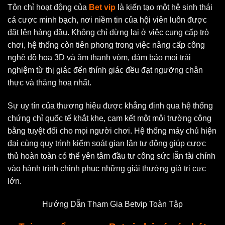
Tôn chỉ hoạt động của
Bet vip
là kiến tạo một hệ sinh thái
cá cược minh bạch, nơi niềm tin của hội viên luôn được
đặt lên hàng đầu. Không chỉ dừng lại ở việc cung cấp trò
chơi, hệ thống còn tiên phong trong việc nâng cấp công
nghệ đồ họa 3D và âm thanh vòm, đảm bảo mọi trải
nghiệm từ thị giác đến thính giác đều đạt ngưỡng chân
thực và thăng hoa nhất.
Sự uy tín của thương hiệu được khẳng định qua hệ thống
chứng chỉ quốc tế khắt khe, cam kết một môi trường công
bằng tuyệt đối cho mọi người chơi. Hệ thống máy chủ hiện
đại cùng quy trình kiểm soát gian lận tự động giúp cược
thủ hoàn toàn có thể yên tâm đầu tư công sức lẫn tài chính
vào hành trình chinh phục những giải thưởng giá trị cực
lớn.
Hướng Dẫn
Tham Gia Betvip Toàn Tập