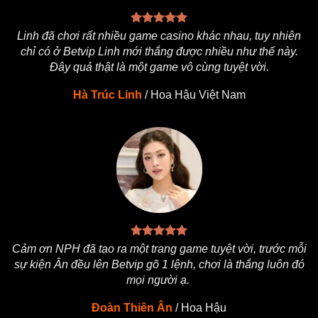
Linh đã chơi rất nhiều game casino khác nhau, tuy nhiên
chỉ có ở Betvip Linh mới thắng được nhiều như thế này.
Đây quả thật là một game vô cùng tuyệt vời.
Hà Trúc Linh
/
Hoa Hậu Việt Nam
Cảm ơn NPH đã tạo ra một trang game tuyệt vời, trước mỗi
sự kiện Ân đều lên Betvip gõ 1 lệnh, chơi là thắng luôn đó
mọi người ạ.
Đoàn Thiên Ân
/
Hoa Hậu