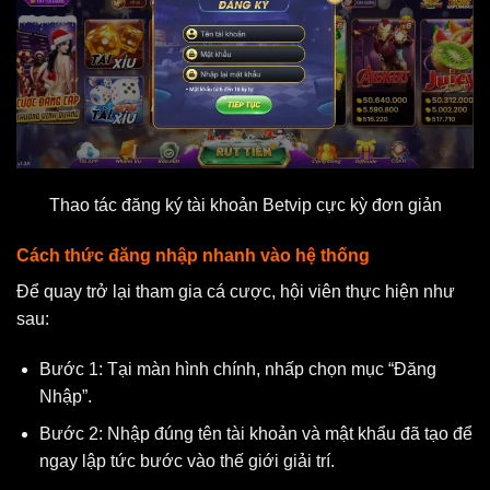
Thao tác đăng ký tài khoản Betvip cực kỳ đơn giản
Cách thức đăng nhập nhanh vào hệ thống
Để quay trở lại tham gia cá cược, hội viên thực hiện như
sau:
Bước 1: Tại màn hình chính, nhấp chọn mục “Đăng
Nhập”.
Bước 2: Nhập đúng tên tài khoản và mật khẩu đã tạo để
ngay lập tức bước vào thế giới giải trí.