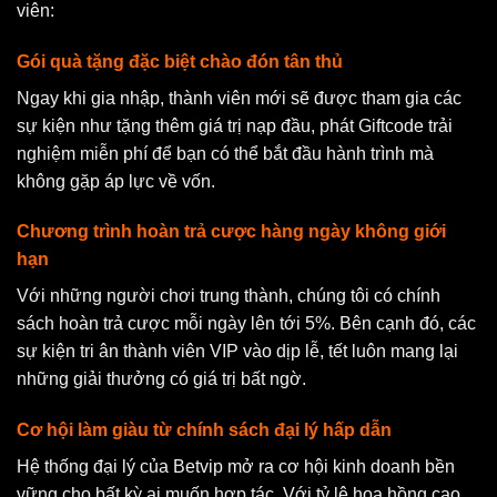
viên:
Gói quà tặng đặc biệt chào đón tân thủ
Ngay khi gia nhập, thành viên mới sẽ được tham gia các
sự kiện như tặng thêm giá trị nạp đầu, phát Giftcode trải
nghiệm miễn phí để bạn có thể bắt đầu hành trình mà
không gặp áp lực về vốn.
Chương trình hoàn trả cược hàng ngày không giới
hạn
Với những người chơi trung thành, chúng tôi có chính
sách hoàn trả cược mỗi ngày lên tới 5%. Bên cạnh đó, các
sự kiện tri ân thành viên VIP vào dịp lễ, tết luôn mang lại
những giải thưởng có giá trị bất ngờ.
Cơ hội làm giàu từ chính sách đại lý hấp dẫn
Hệ thống đại lý của Betvip mở ra cơ hội kinh doanh bền
vững cho bất kỳ ai muốn hợp tác. Với tỷ lệ hoa hồng cao