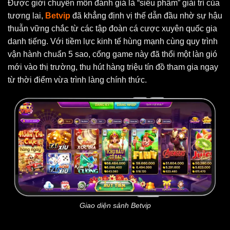
Được giới chuyên môn đánh giá là “siêu phẩm” giải trí của
tương lai,
Betvip
đã khẳng định vị thế dẫn đầu nhờ sự hậu
thuẫn vững chắc từ các tập đoàn cá cược xuyên quốc gia
danh tiếng. Với tiềm lực kinh tế hùng mạnh cùng quy trình
vận hành chuẩn 5 sao, cổng game này đã thổi một làn gió
mới vào thị trường, thu hút hàng triệu tín đồ tham gia ngay
từ thời điểm vừa trình làng chính thức.
Giao diện sảnh Betvip