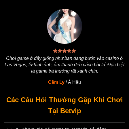
Chơi game ở đây giống như bạn đang bước vào casino ở
Las Vegas, từ hình ảnh, âm thanh đến cách bài trí. Đặc biệt
là game trả thưởng rất xanh chín.
Cẩm Ly
/
Á Hậu
Các Câu Hỏi Thường Gặp Khi Chơi
Tại Betvip