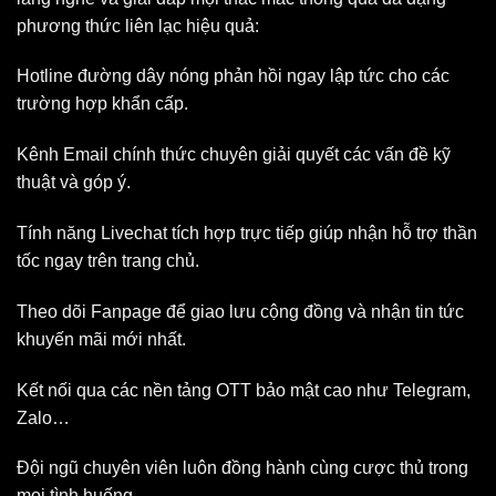
phương thức liên lạc hiệu quả:
Hotline đường dây nóng phản hồi ngay lập tức cho các
trường hợp khẩn cấp.
Kênh Email chính thức chuyên giải quyết các vấn đề kỹ
thuật và góp ý.
Tính năng Livechat tích hợp trực tiếp giúp nhận hỗ trợ thần
tốc ngay trên trang chủ.
Theo dõi Fanpage để giao lưu cộng đồng và nhận tin tức
khuyến mãi mới nhất.
Kết nối qua các nền tảng OTT bảo mật cao như Telegram,
Zalo…
Đội ngũ chuyên viên luôn đồng hành cùng cược thủ trong
mọi tình huống