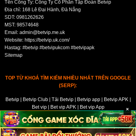
Tên Công Ty: Công Ty Cổ Phần Tập Đoàn Betvip
Địa chỉ: 168 Lê Đại Hành, Đà Nẵng
SDT: 0981262626
MST: 98574648
Email:
admin@betvip.me.uk
Website:
https://betvip.uk.com/
Hastag: #betvip #betvipukcom #betvipapk
Sitemap
TOP TỪ KHOÁ TÌM KIẾM NHIỀU NHẤT TRÊN GOOGLE
(SERP):
Betvip | Betvip Club | Tải Betvip | Betvip app | Betvip APK |
Bet vip | Bet vip APK | Bet vip App
×