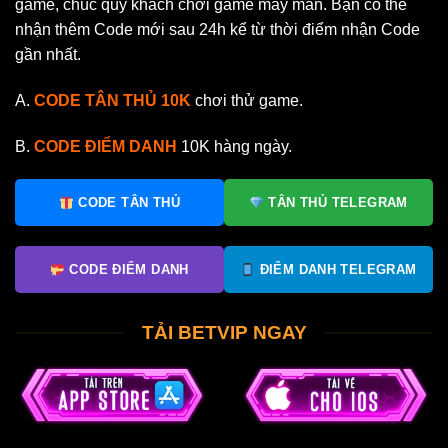
game, chúc quý khách chơi game may mắn. Bạn có thể
Trăm
Trận
nhận thêm Code mới sau 24h kể từ thời điểm nhận Code
Trăm
gần nhất.
Thắng
A.
CODE TÂN THỦ 10K
chơi thử game.
B.
CODE ĐIỂM DANH
10K hàng ngày.
CODE TÂN THỦ
TÂN THỦ TELEGRAM
CODE ĐIỂM DANH
ĐIỂM DANH TELEGRAM
TẢI BETVIP NGAY