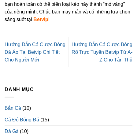
bạn hoàn toàn có thể biến loại kèo này thành “mỏ vàng”
của riêng mình. Chúc bạn may mắn và có những lựa chọn
sáng suốt tại
Betvip
!
Hướng Dẫn Cá Cược Bóng
Hướng Dẫn Cá Cược Bóng
Đá Ảo Tại Betvip Chi Tiết
Rổ Trực Tuyến Betvip Từ A-
Cho Người Mới
Z Cho Tân Thủ
DANH MỤC
Bắn Cá
(10)
Cá Độ Bóng Đá
(15)
Đá Gà
(10)