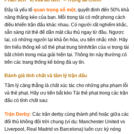
Đây là yếu tố
quan trọng số một
, quyết định đến 50% khả
năng thắng kèo của bạn. Mỗi trọng tài có một phong cách
điều khiển trận đấu khác nhau. Có người rất nghiêm khắc,
sẵn sàng rút thẻ để dằn mặt cầu thủ ngay từ đầu. Ngược
lại, có những người lại khá ôn hòa, ưu tiên nhắc nhở. Hãy
tìm hiểu thống kê số thẻ phạt trung bình/trận của vị trọng tài
bắt chính trong mùa giải hiện tại. Thông tin này thường có
trên các trang thống kê bóng đá uy tín.
Đánh giá tính chất và tâm lý trận đấu
Tâm lý căng thẳng là chất xúc tác cho những pha phạm lỗi
và thẻ phạt. Hãy ưu tiên bắt kèo Tài thẻ phạt trong các trận
đấu có tính chất sau:
Trận Derby:
Các trận derby cùng thành phố hoặc giữa các
đối thủ không đội trời chung (ví dụ: Manchester United vs
Liverpool, Real Madrid vs Barcelona) luôn cực kỳ nóng