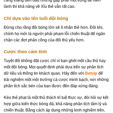
căng thẳng đến đâu nhưng gặp phải một trọng tài hiền
lành thì khả năng về Xỉu thẻ vẫn rất cao.
Chỉ dựa vào tên tuổi đội bóng
Đừng cho rằng đội bóng lớn sẽ ít nhận thẻ hơn. Đôi khi,
chính họ mới là người phải phạm lỗi chiến thuật để ngăn
chặn các đợt phản công của đối thủ yếu hơn.
Cược theo cảm tính
Tuyệt đối không đặt cược chỉ vì bạn ghét một cầu thủ hay
một đội bóng. Mọi quyết định phải dựa trên sự phân tích
dữ liệu và thông tin khách quan. Hãy đến với
Betvip
để
trải nghiệm một môi trường cá cược minh bạch, nơi những
phân tích sắc bén của bạn được đền đáp xứng đáng.
Kèo thẻ phạt là một thử thách trí tuệ thực sự, đòi hỏi sự kết
hợp giữa kiến thức bóng đá, khả năng phân tích tâm lý và
chiến thuật. Bằng cách áp dụng những kinh nghiệm trên,