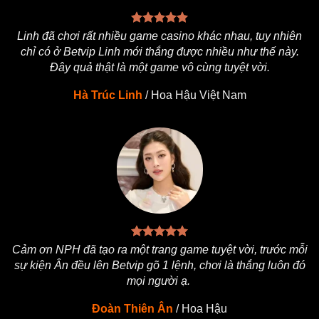
Linh đã chơi rất nhiều game casino khác nhau, tuy nhiên
chỉ có ở Betvip Linh mới thắng được nhiều như thế này.
Đây quả thật là một game vô cùng tuyệt vời.
Hà Trúc Linh
/
Hoa Hậu Việt Nam
Cảm ơn NPH đã tạo ra một trang game tuyệt vời, trước mỗi
sự kiện Ân đều lên Betvip gõ 1 lệnh, chơi là thắng luôn đó
mọi người ạ.
Đoàn Thiên Ân
/
Hoa Hậu