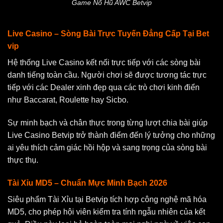
Game Nổ Hũ AWC Betvip
Live Casino – Sòng Bài Trực Tuyến Đẳng Cấp Tại
Bet
vip
Hệ thống Live Casino kết nối trực tiếp với các sòng bài
danh tiếng toàn cầu. Người chơi sẽ được tương tác trực
tiếp với các Dealer xinh đẹp qua các trò chơi kinh điển
như Baccarat, Roulette hay Sicbo.
Sự minh bạch và chân thực trong từng lượt chia bài giúp
Live Casino Betvip trở thành điểm đến lý tưởng cho những
ai yêu thích cảm giác hồi hộp và sang trọng của sòng bài
thực thụ.
Tài Xỉu MD5 – Chuẩn Mực Minh Bạch 2026
Siêu phẩm Tài Xỉu tại Betvip tích hợp công nghệ mã hóa
MD5, cho phép hội viên kiểm tra tính ngẫu nhiên của kết