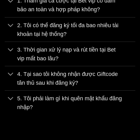
1. Tham gia cá cược tại Bet vip có đảm
bảo an toàn và hợp pháp không?
2. Tôi có thể đăng ký tối đa bao nhiêu tài
khoản tại hệ thống?
3. Thời gian xử lý nạp và rút tiền tại Bet
vip mất bao lâu?
4. Tại sao tôi không nhận được Giftcode
tân thủ sau khi đăng ký?
5. Tôi phải làm gì khi quên mật khẩu đăng
nhập?