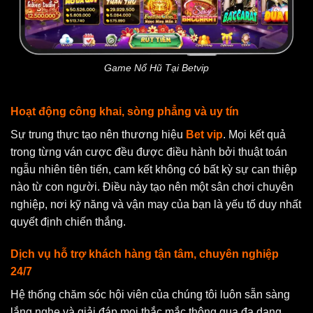
Game Nổ Hũ Tại Betvip
Hoạt động công khai, sòng phẳng và uy tín
Sự trung thực tạo nên thương hiệu
Bet vip
. Mọi kết quả
trong từng ván cược đều được điều hành bởi thuật toán
ngẫu nhiên tiên tiến, cam kết không có bất kỳ sự can thiệp
nào từ con người. Điều này tạo nên một sân chơi chuyên
nghiệp, nơi kỹ năng và vận may của bạn là yếu tố duy nhất
quyết định chiến thắng.
Dịch vụ hỗ trợ khách hàng tận tâm, chuyên nghiệp
24/7
Hệ thống chăm sóc hội viên của chúng tôi luôn sẵn sàng
lắng nghe và giải đáp mọi thắc mắc thông qua đa dạng