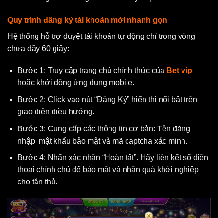
Quy trình đăng ký tài khoản mới nhanh gọn
Hệ thống hỗ trợ duyệt tài khoản tự động chỉ trong vòng
chưa đầy 60 giây:
Bước 1: Truy cập trang chủ chính thức của
Bet vip
hoặc khởi động ứng dụng mobile.
Bước 2: Click vào nút “Đăng Ký” hiển thị nổi bật trên
giao diện điều hướng.
Bước 3: Cung cấp các thông tin cơ bản: Tên đăng
nhập, mật khẩu bảo mật và mã captcha xác minh.
Bước 4: Nhấn xác nhận “Hoàn tất”. Hãy liên kết số điện
thoại chính chủ để bảo mật và nhận quà khởi nghiệp
cho tân thủ.