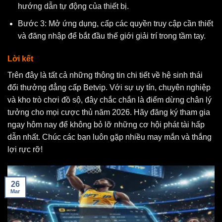
hướng dẫn tự động của thiết bị.
Bước 3: Mở ứng dụng, cấp các quyền truy cập cần thiết
và đăng nhập để bắt đầu thế giới giải trí trong tầm tay.
Lời kết
Trên đây là tất cả những thông tin chi tiết về hệ sinh thái
đổi thưởng đẳng cấp Betvip. Với sự uy tín, chuyên nghiệp
và kho trò chơi đồ sộ, đây chắc chắn là điểm dừng chân lý
tưởng cho mọi cược thủ năm 2026. Hãy đăng ký tham gia
ngay hôm nay để không bỏ lỡ những cơ hội phát tài hấp
dẫn nhất. Chúc các bạn luôn gặp nhiều may mắn và thắng
lợi rực rỡ!
26
Mar