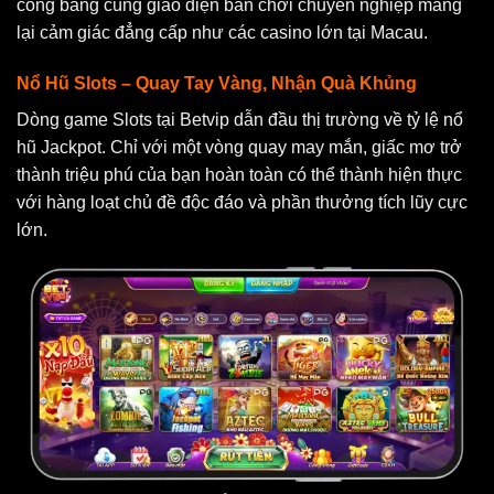
công bằng cùng giao diện bàn chơi chuyên nghiệp mang
lại cảm giác đẳng cấp như các casino lớn tại Macau.
Nổ Hũ Slots – Quay Tay Vàng, Nhận Quà Khủng
Dòng game Slots tại Betvip dẫn đầu thị trường về tỷ lệ nổ
hũ Jackpot. Chỉ với một vòng quay may mắn, giấc mơ trở
thành triệu phú của bạn hoàn toàn có thể thành hiện thực
với hàng loạt chủ đề độc đáo và phần thưởng tích lũy cực
lớn.