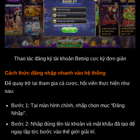
Thao tác đăng ký tài khoản Betvip cực kỳ đơn giản
Cách thức đăng nhập nhanh vào hệ thống
Để quay trở lại tham gia cá cược, hội viên thực hiện như
sau:
Bước 1: Tại màn hình chính, nhấp chọn mục “Đăng
Nhập”.
Bước 2: Nhập đúng tên tài khoản và mật khẩu đã tạo để
ngay lập tức bước vào thế giới giải trí.