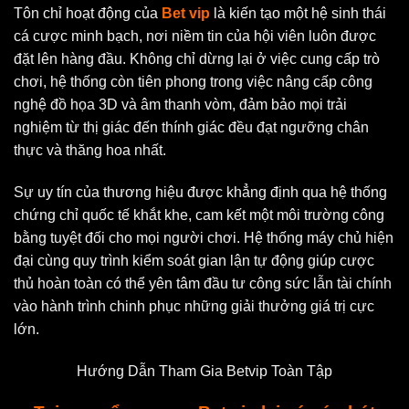
Tôn chỉ hoạt động của
Bet vip
là kiến tạo một hệ sinh thái
cá cược minh bạch, nơi niềm tin của hội viên luôn được
đặt lên hàng đầu. Không chỉ dừng lại ở việc cung cấp trò
chơi, hệ thống còn tiên phong trong việc nâng cấp công
nghệ đồ họa 3D và âm thanh vòm, đảm bảo mọi trải
nghiệm từ thị giác đến thính giác đều đạt ngưỡng chân
thực và thăng hoa nhất.
Sự uy tín của thương hiệu được khẳng định qua hệ thống
chứng chỉ quốc tế khắt khe, cam kết một môi trường công
bằng tuyệt đối cho mọi người chơi. Hệ thống máy chủ hiện
đại cùng quy trình kiểm soát gian lận tự động giúp cược
thủ hoàn toàn có thể yên tâm đầu tư công sức lẫn tài chính
vào hành trình chinh phục những giải thưởng giá trị cực
lớn.
Hướng Dẫn
Tham Gia Betvip Toàn Tập