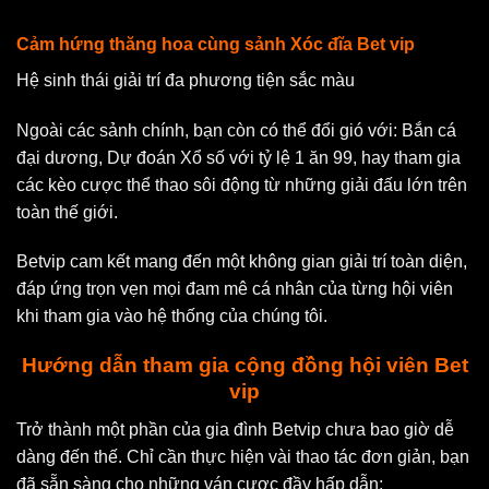
Cảm hứng thăng hoa cùng sảnh Xóc đĩa
Bet vip
Hệ sinh thái giải trí đa phương tiện sắc màu
Ngoài các sảnh chính, bạn còn có thể đổi gió với: Bắn cá
đại dương, Dự đoán Xổ số với tỷ lệ 1 ăn 99, hay tham gia
các kèo cược thể thao sôi động từ những giải đấu lớn trên
toàn thế giới.
Betvip cam kết mang đến một không gian giải trí toàn diện,
đáp ứng trọn vẹn mọi đam mê cá nhân của từng hội viên
khi tham gia vào hệ thống của chúng tôi.
Hướng dẫn tham gia cộng đồng hội viên
Bet
vip
Trở thành một phần của gia đình Betvip chưa bao giờ dễ
dàng đến thế. Chỉ cần thực hiện vài thao tác đơn giản, bạn
đã sẵn sàng cho những ván cược đầy hấp dẫn: