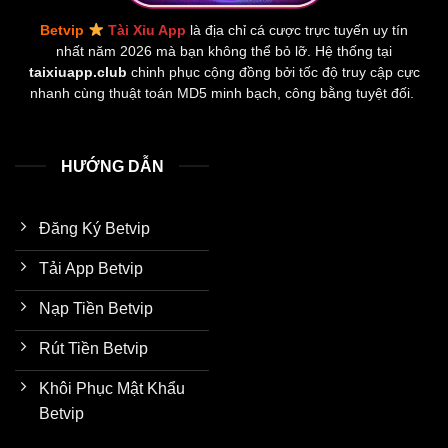
Betvip
Tài Xỉu App
là địa chỉ cá cược trực tuyến uy tín
nhất năm 2026 mà bạn không thể bỏ lỡ. Hệ thống tại
taixiuapp.club
chinh phục cộng đồng bởi tốc độ truy cập cực
nhanh cùng thuật toán MD5 minh bạch, công bằng tuyệt đối.
HƯỚNG DẪN
Đăng Ký Betvip
Tải App Betvip
Nạp Tiền Betvip
Rút Tiền Betvip
Khôi Phục Mật Khẩu
Betvip