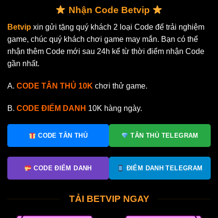
Nhận Code Betvip
Betvip
xin gửi tặng quý khách 2 loại Code để trải nghiệm
game, chúc quý khách chơi game may mắn. Bạn có thể
nhận thêm Code mới sau 24h kể từ thời điểm nhận Code
gần nhất.
A.
CODE TÂN THỦ 10K
chơi thử game.
B.
CODE ĐIỂM DANH
10K hàng ngày.
CODE TÂN THỦ
TÂN THỦ TELEGRAM
CODE ĐIỂM DANH
ĐIỂM DANH TELEGRAM
TẢI BETVIP NGAY