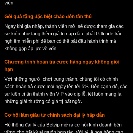
viên:
Gói quà tặng đặc biệt chào đón tân thủ
Ngay khi gia nhập, thành viên mới sẽ được tham gia các
sự kiện như tặng thêm giá trị nạp đầu, phát Giftcode trải
nghiệm miễn phí để bạn có thể bắt đầu hành trình mà
không gặp áp lực về vốn.
Chương trình hoàn trả cược hàng ngày không giới
hạn
Với những người chơi trung thành, chúng tôi có chính
sách hoàn trả cược mỗi ngày lên tới 5%. Bên cạnh đó, các
sự kiện tri ân thành viên VIP vào dịp lễ, tết luôn mang lại
những giải thưởng có giá trị bất ngờ.
Cơ hội làm giàu từ chính sách đại lý hấp dẫn
Hệ thống đại lý của Betvip mở ra cơ hội kinh doanh bền
vững cho bất kỳ ai muốn hợp tác. Với tỷ lệ hoa hồng cao