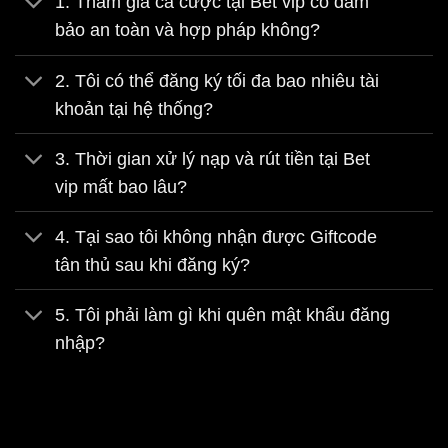
1. Tham gia cá cược tại Bet vip có đảm
bảo an toàn và hợp pháp không?
2. Tôi có thể đăng ký tối đa bao nhiêu tài
khoản tại hệ thống?
3. Thời gian xử lý nạp và rút tiền tại Bet
vip mất bao lâu?
4. Tại sao tôi không nhận được Giftcode
tân thủ sau khi đăng ký?
5. Tôi phải làm gì khi quên mật khẩu đăng
nhập?