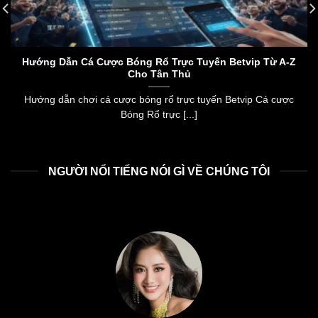
Hướng Dẫn Cá Cược Bóng Rổ Trực Tuyến Betvip Từ A-Z
Cho Tân Thủ
Hướng dẫn chơi cá cược bóng rổ trực tuyến Betvip Cá cược
Bóng Rổ trực [...]
NGƯỜI NỔI TIẾNG NÓI GÌ VỀ CHÚNG TÔI