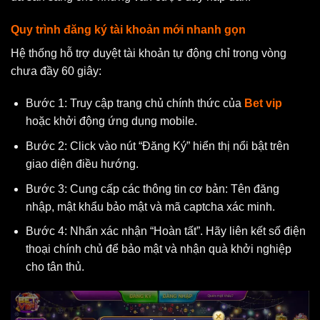
Quy trình đăng ký tài khoản mới nhanh gọn
Hệ thống hỗ trợ duyệt tài khoản tự động chỉ trong vòng
chưa đầy 60 giây:
Bước 1: Truy cập trang chủ chính thức của
Bet vip
hoặc khởi động ứng dụng mobile.
Bước 2: Click vào nút “Đăng Ký” hiển thị nổi bật trên
giao diện điều hướng.
Bước 3: Cung cấp các thông tin cơ bản: Tên đăng
nhập, mật khẩu bảo mật và mã captcha xác minh.
Bước 4: Nhấn xác nhận “Hoàn tất”. Hãy liên kết số điện
thoại chính chủ để bảo mật và nhận quà khởi nghiệp
cho tân thủ.