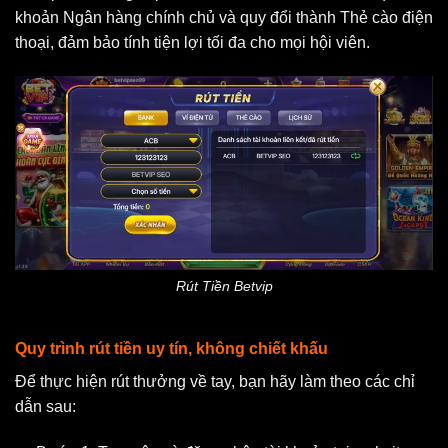
khoản Ngân hàng chính chủ và quy đổi thành Thẻ cào điện
thoại, đảm bảo tính tiện lợi tối đa cho mọi hội viên.
Rút Tiền Betvip
Quy trình rút tiền uy tín, không chiết khấu
Để thực hiện rút thưởng về tay, bạn hãy làm theo các chỉ
dẫn sau: