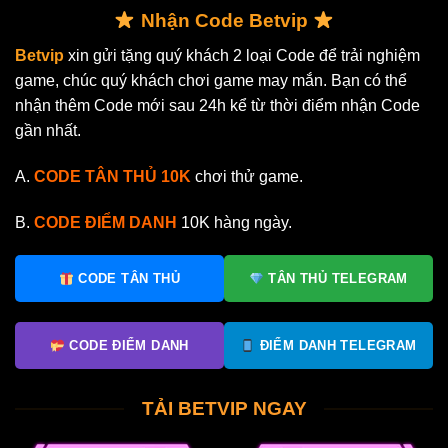
Nhận Code Betvip
Betvip
xin gửi tặng quý khách 2 loại Code để trải nghiệm
game, chúc quý khách chơi game may mắn. Bạn có thể
nhận thêm Code mới sau 24h kể từ thời điểm nhận Code
gần nhất.
A.
CODE TÂN THỦ 10K
chơi thử game.
B.
CODE ĐIỂM DANH
10K hàng ngày.
CODE TÂN THỦ
TÂN THỦ TELEGRAM
CODE ĐIỂM DANH
ĐIỂM DANH TELEGRAM
TẢI BETVIP NGAY