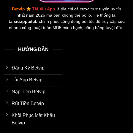
Betvip
Tài Xỉu App
là địa chỉ cá cược trực tuyến uy tín
nhất năm 2026 mà bạn không thể bỏ lỡ. Hệ thống tại
taixiuapp.club
chinh phục cộng đồng bởi tốc độ truy cập cực
nhanh cùng thuật toán MD5 minh bạch, công bằng tuyệt đối.
HƯỚNG DẪN
Đăng Ký Betvip
Tải App Betvip
Nạp Tiền Betvip
Rút Tiền Betvip
Khôi Phục Mật Khẩu
Betvip