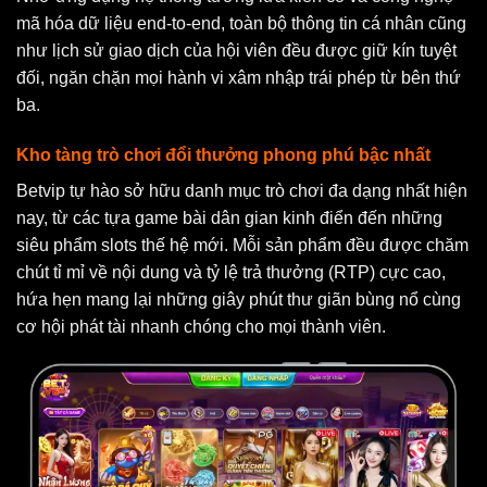
mã hóa dữ liệu end-to-end, toàn bộ thông tin cá nhân cũng
như lịch sử giao dịch của hội viên đều được giữ kín tuyệt
đối, ngăn chặn mọi hành vi xâm nhập trái phép từ bên thứ
ba.
Kho tàng trò chơi đổi thưởng phong phú bậc nhất
Betvip tự hào sở hữu danh mục trò chơi đa dạng nhất hiện
nay, từ các tựa game bài dân gian kinh điển đến những
siêu phẩm slots thế hệ mới. Mỗi sản phẩm đều được chăm
chút tỉ mỉ về nội dung và tỷ lệ trả thưởng (RTP) cực cao,
hứa hẹn mang lại những giây phút thư giãn bùng nổ cùng
cơ hội phát tài nhanh chóng cho mọi thành viên.