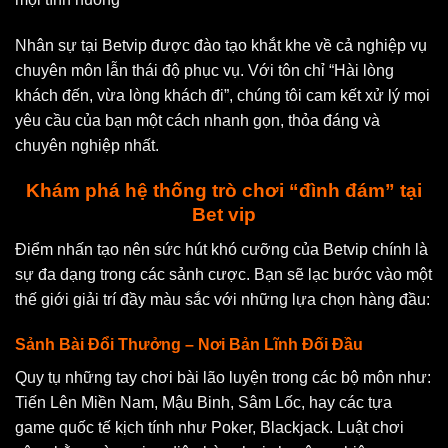
Nhân sự tại Betvip được đào tạo khắt khe về cả nghiệp vụ
chuyên môn lẫn thái độ phục vụ. Với tôn chỉ “Hài lòng
khách đến, vừa lòng khách đi”, chúng tôi cam kết xử lý mọi
yêu cầu của bạn một cách nhanh gọn, thỏa đáng và
chuyên nghiệp nhất.
Khám phá hệ thống trò chơi “đình đám” tại
Bet vip
Điểm nhấn tạo nên sức hút khó cưỡng của Betvip chính là
sự đa dạng trong các sảnh cược. Bạn sẽ lạc bước vào một
thế giới giải trí đầy màu sắc với những lựa chọn hàng đầu:
Sảnh Bài Đổi Thưởng – Nơi Bản Lĩnh Đối Đầu
Quy tụ những tay chơi bài lão luyện trong các bộ môn như:
Tiến Lên Miền Nam, Mậu Binh, Sâm Lốc, hay các tựa
game quốc tế kịch tính như Poker, Blackjack. Luật chơi