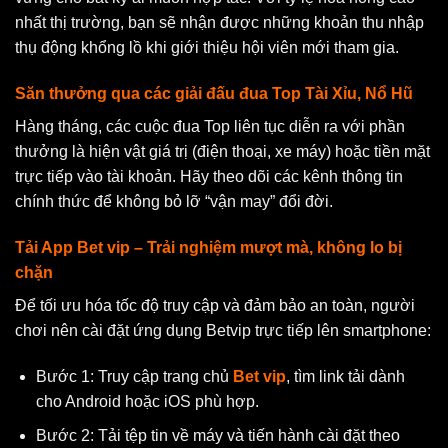
nhất thị trường, bạn sẽ nhận được những khoản thu nhập
thụ động khổng lồ khi giới thiệu hội viên mới tham gia.
Săn thưởng qua các giải đấu đua Top Tài Xỉu, Nổ Hũ
Hàng tháng, các cuộc đua Top liên tục diễn ra với phần
thưởng là hiện vật giá trị (điện thoại, xe máy) hoặc tiền mặt
trực tiếp vào tài khoản. Hãy theo dõi các kênh thông tin
chính thức để không bỏ lỡ “vận may” đổi đời.
Tải App Bet vip – Trải nghiệm mượt mà, không lo bị
chặn
Để tối ưu hóa tốc độ truy cập và đảm bảo an toàn, người
chơi nên cài đặt ứng dụng Betvip trực tiếp lên smartphone:
Bước 1: Truy cập trang chủ
Bet vip
, tìm link tải dành
cho Android hoặc iOS phù hợp.
Bước 2: Tải tệp tin về máy và tiến hành cài đặt theo