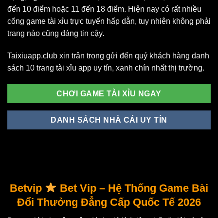
đến 10 điểm hoặc 11 đến 18 điểm. Hiện nay có rất nhiều
cổng game tài xỉu trực tuyến hấp dẫn, tuy nhiên không phải
trang nào cũng đáng tin cậy.
Taixiuapp.club xin trân trọng gửi đến quý khách hàng danh
sách 10 trang tài xỉu app uy tín, xanh chín nhất thị trường.
CHƠI GAME TÀI XỈU NGAY
DANH SÁCH NHÀ CÁI UY TÍN
Betvip
Bet Vip – Hệ Thống Game Bài
Đổi Thưởng Đẳng Cấp Quốc Tế 2026